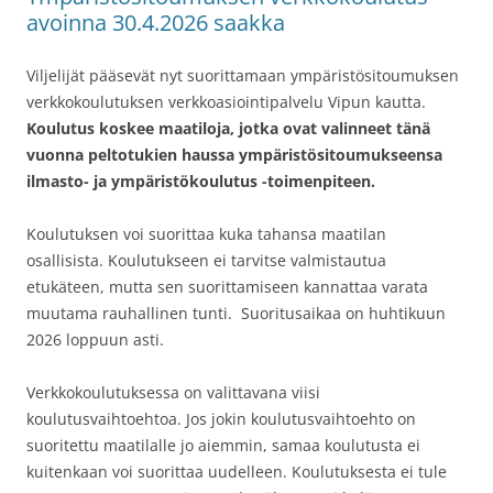
avoinna 30.4.2026 saakka
Viljelijät pääsevät nyt suorittamaan ympäristösitoumuksen
verkkokoulutuksen verkkoasiointipalvelu Vipun kautta.
Koulutus koskee maatiloja, jotka ovat valinneet tänä
vuonna peltotukien haussa ympäristösitoumukseensa
ilmasto- ja ympäristökoulutus -toimenpiteen.
Koulutuksen voi suorittaa kuka tahansa maatilan
osallisista. Koulutukseen ei tarvitse valmistautua
etukäteen, mutta sen suorittamiseen kannattaa varata
muutama rauhallinen tunti. Suoritusaikaa on huhtikuun
2026 loppuun asti.
Verkkokoulutuksessa on valittavana viisi
koulutusvaihtoehtoa. Jos jokin koulutusvaihtoehto on
suoritettu maatilalle jo aiemmin, samaa koulutusta ei
kuitenkaan voi suorittaa uudelleen. Koulutuksesta ei tule