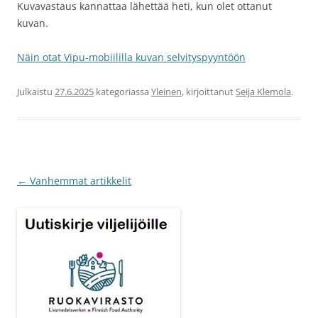
Kuvavastaus kannattaa lähettää heti, kun olet ottanut
kuvan.
Näin otat Vipu-mobiililla kuvan selvityspyyntöön
Julkaistu
27.6.2025
kategoriassa
Yleinen
, kirjoittanut
Seija Klemola
.
Artikkelien
←
Vanhemmat artikkelit
selaus