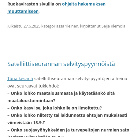
Ruokaviraston sivuilla on
ohjeita hakemuksen
muuttamiseen
.
Julkaistu
27.6.2025
kategoriassa
Yleinen
, kirjoittanut
Seija Klemola
.
Satelliittiseurannan selvityspyynnöistä
Tänä kesänä
satelliittiseurannan selvityspyyntöjen aiheina
ovat seuraavat tukiehdot:
–
Onko lohko maatalousmaata ja käytetäänkö sitä
maataloustoimintaan?
– Onko kasvi se, joka lohkolle on ilmoitettu?
– Onko lohko niitetty tai laidunnettu ehtojen mukaisesti
viimeistään 15.9.?
– Onko suojavyöhykkeiden ja turvepeltojen nurmien sato