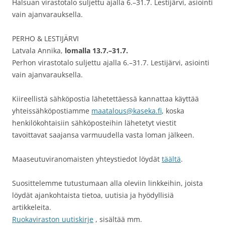
Halsuan virastotalo suljettu ajalla 6.–31.7. Lestijärvi, asiointi
vain ajanvarauksella.
PERHO & LESTIJÄRVI
Latvala Annika,
lomalla 13.7.–31.7.
Perhon virastotalo suljettu ajalla 6.–31.7. Lestijärvi, asiointi
vain ajanvarauksella.
Kiireellistä sähköpostia lähetettäessä kannattaa käyttää
yhteissähköpostiamme
maatalous@kaseka.fi
, koska
henkilökohtaisiin sähköposteihin lähetetyt viestit
tavoittavat saajansa varmuudella vasta loman jälkeen.
Maaseutuviranomaisten yhteystiedot löydät
täältä
.
Suosittelemme tutustumaan alla oleviin linkkeihin, joista
löydät ajankohtaista tietoa, uutisia ja hyödyllisiä
artikkeleita.
Ruokaviraston uutiskirje
, sisältää mm.