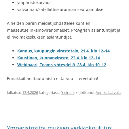
ympäristökorvaus
valvonnan/satelliittiseurannan seuraamukset
Aiheiden pariin meidät johdattelee kuntien
maaseutuelinkeinoviranomaiset, ProAgrian asiantuntijat ja
elinvoimakeskuksen asiantuntijat.
Kannus, kaupungin virastotalo, 21.4. klo 12–14
Kaustinen, kunnanvirasto, 23.4. klo 12–14
Webinaari, Teams-yhteydellä, 28.4. klo 10–12
Ennakkoilmoittautumista ei tarvita – tervetuloa!
Julkaistu
13.4.2026
kategoriassa
Yleinen
, kirjoittanut
Annika Latvala
.
Ympäristösitoumuksen verkkokoulutus