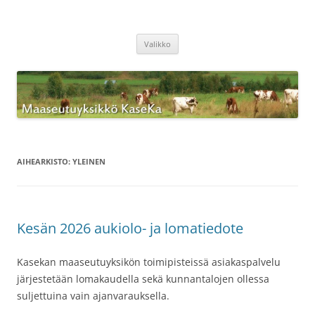
Siirry
sisältöön
Maaseutuyksikkö KaseKa
Valikko
AIHEARKISTO:
YLEINEN
Kesän 2026 aukiolo- ja lomatiedote
Kasekan maaseutuyksikön toimipisteissä asiakaspalvelu
järjestetään lomakaudella sekä kunnantalojen ollessa
suljettuina vain ajanvarauksella.