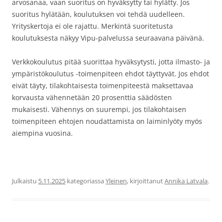
arvosanaa, vaan suoritus on hyväksytty tai hylätty. Jos
suoritus hylätään, koulutuksen voi tehdä uudelleen.
Yrityskertoja ei ole rajattu. Merkintä suoritetusta
koulutuksesta näkyy Vipu-palvelussa seuraavana päivänä.
Verkkokoulutus pitää suorittaa hyväksytysti, jotta ilmasto- ja
ympäristökoulutus -toimenpiteen ehdot täyttyvät. Jos ehdot
eivät täyty, tilakohtaisesta toimenpiteestä maksettavaa
korvausta vähennetään 20 prosenttia säädösten
mukaisesti. Vähennys on suurempi, jos tilakohtaisen
toimenpiteen ehtojen noudattamista on laiminlyöty myös
aiempina vuosina.
Julkaistu
5.11.2025
kategoriassa
Yleinen
, kirjoittanut
Annika Latvala
.