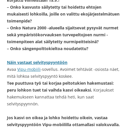
korjattu viimeistään 15.9.?
– Onko kasvusto säilytetty tai hoidettu ehtojen
mukaisesti lohkoilla, joille on valittu ekojärjestelmätuen
toimenpide?
– Onko Natura 2000 -alueella sijaitsevat pysyvät nurmet
sekä ympäristökorvauksen turvepeltojoen nurmi -
toimenpiteen alat säilytetty nurmipeitteisinä?
– Onko sängenpolttokieltoa noudatettu?
Näin vastaat selvityspyyntöön
Avaa
Vipu-mobiili
-sovellus. Avoimet tehtävät -osiosta näet,
mitä lohkoa selvityspyyntö koskee.
Tee puuttuva työ tai korjaa peltotukien hakemustasi:
peru lohkon tuet tai vaihda kasvi oikeaksi.
Korjaukset
hakemukseen kannattaa tehdä heti, kun saat
selvityspyynnön.
Jos kasvi on oikea ja lohko hoidettu oikein, vastaa
selvityspyyntöön Vipu-mobiililla ottamallasi valokuvalla.