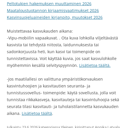
Peltotukien hakemuksen muuttaminen 2026
Maataloustuotannon kirjaamisvaatimukset 2026
Kasvinsuojeluaineiden kirjanpito, muutokset 2026
Muistettavaa kasvukauden aikana:
-Vipu-mobiilin vapaakuvat. . Ota kuva lohkolla viljeltävästä
kasvista tai tehdystä niitosta, laidunnuksesta tai
sadonkorjuusta heti, kun kasvi tai toimenpide on
tunnistettavissa. Voit käyttää kuvia, jos saat kasvulohkolle
myöhemmin kesällä selvityspyynnön.
Lisätietoa täältä.
-Jos maatilallesi on valittuna ympäristökorvauksen
kasvintuhoojien ja kasvitautien seuranta- ja
tunnistussovellus- toimenpide: käytä sovellusta, jolla voit
tunnistaa rikkakasveja, kasvitauteja tai kasvintuhoojia sekä
seurata tilasi kasvitauti- ja tuholaistilannetta kasvukauden
aikana.
Lisätietoa täältä
.
Julkaistu
23.6.2026
kategoriassa
Yleinen
, kirjoittanut
Annika Latvala
.