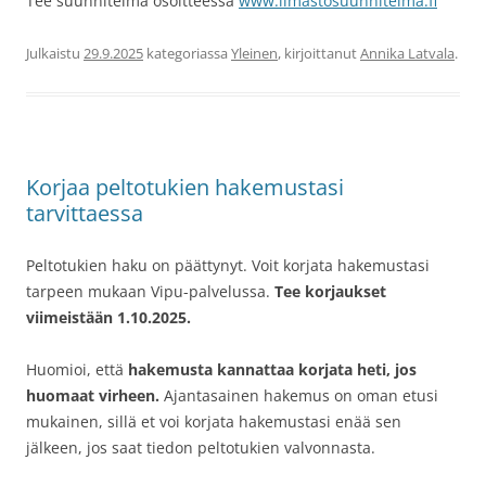
Tee suunnitelma osoitteessa
www.ilmastosuunnitelma.fi
Julkaistu
29.9.2025
kategoriassa
Yleinen
, kirjoittanut
Annika Latvala
.
Korjaa peltotukien hakemustasi
tarvittaessa
Peltotukien haku on päättynyt. Voit korjata hakemustasi
tarpeen mukaan Vipu-palvelussa.
Tee korjaukset
viimeistään 1.10.2025.
Huomioi, että
hakemusta kannattaa korjata heti, jos
huomaat virheen.
Ajantasainen hakemus on oman etusi
mukainen, sillä et voi korjata hakemustasi enää sen
jälkeen, jos saat tiedon peltotukien valvonnasta.