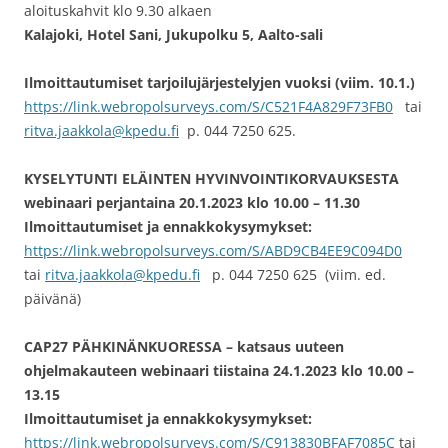
aloituskahvit klo 9.30 alkaen
Kalajoki, Hotel Sani, Jukupolku 5, Aalto-sali
Ilmoittautumiset
tarjoilujärjestelyjen vuoksi (viim. 10.1.)
https://link.webropolsurveys.com/S/C521F4A829F73FB0
tai
ritva.jaakkola@kpedu.fi
p. 044 7250 625.
KYSELYTUNTI ELÄINTEN HYVINVOINTIKORVAUKSESTA
webinaari perjantaina 20.1.2023 klo 10.00 – 11.30
Ilmoittautumiset ja ennakkokysymykset:
https://link.webropolsurveys.com/S/ABD9CB4EE9C094D0
tai
ritva.jaakkola@kpedu.fi
p. 044 7250 625 (viim. ed.
päivänä)
CAP27 PÄHKINÄNKUORESSA – katsaus uuteen
ohjelmakauteen webinaari tiistaina 24.1.2023 klo 10.00 –
13.15
Ilmoittautumiset ja ennakkokysymykset:
https://link.webropolsurveys.com/S/C913830BFAF7085C
tai