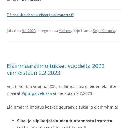
Eläinpalkkioiden tukiehdot (ruokavirasto.fi)
Julkaistu
9.1.2023
kategoriassa
Yleinen
, kirjoittanut
Seija Klemola
.
Eläinmääräilmoitukset vuodelta 2022
viimeistään 2.2.2023
Voit ilmoittaa vuonna 2022 hallinnassasi olleiden eläinten
määrät
Vipu-palvelussa
viimeistään 2.2.2023.
Eläinmääräilmoitus koskee seuraavia tukia ja eläinryhmiä:
Sika- ja siipikarjatalouden tuotannosta irrotettu
tuki
: siipikarja sekä hevoset ja ponit