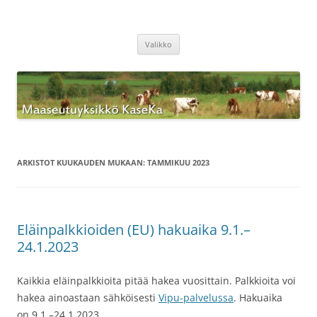
Siirry
sisältöön
Maaseutuyksikkö KaseKa
Valikko
ARKISTOT KUUKAUDEN MUKAAN:
TAMMIKUU 2023
Eläinpalkkioiden (EU) hakuaika 9.1.–
24.1.2023
Kaikkia eläinpalkkioita pitää hakea vuosittain. Palkkioita voi
hakea ainoastaan sähköisesti
Vipu-palvelussa
. Hakuaika
on 9.1.–24.1.2023.