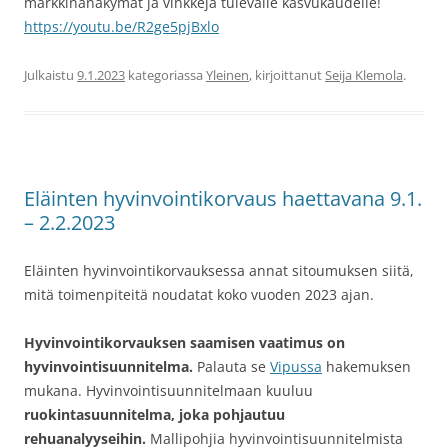
markkinanäkymät ja vinkkejä tulevalle kasvukaudelle!
https://youtu.be/R2ge5pjBxlo
Julkaistu
9.1.2023
kategoriassa
Yleinen
, kirjoittanut
Seija Klemola
.
Eläinten hyvinvointikorvaus haettavana 9.1.
– 2.2.2023
Eläinten hyvinvointikorvauksessa annat sitoumuksen siitä,
mitä toimenpiteitä noudatat koko vuoden 2023 ajan.
Hyvinvointikorvauksen saamisen vaatimus on
hyvinvointisuunnitelma.
Palauta se
Vipussa
hakemuksen
mukana. Hyvinvointisuunnitelmaan kuuluu
ruokintasuunnitelma, joka pohjautuu
rehuanalyyseihin.
Mallipohjia hyvinvointisuunnitelmista