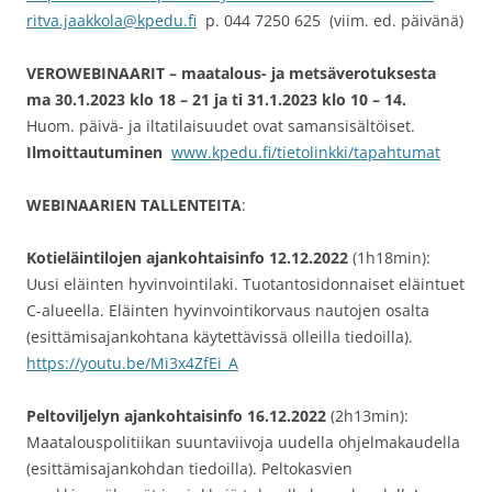
ritva.jaakkola@kpedu.fi
p. 044 7250 625 (viim. ed. päivänä)
VEROWEBINAARIT – maatalous- ja metsäverotuksesta
ma 30.1.2023
klo 18 – 21 ja ti 31.1.2023 klo 10 – 14.
Huom. päivä- ja iltatilaisuudet ovat samansisältöiset.
Ilmoittautuminen
www.kpedu.fi/tietolinkki/tapahtumat
WEBINAARIEN TALLENTEITA
:
Kotieläintilojen ajankohtaisinfo 12.12.2022
(1h18min):
Uusi eläinten hyvinvointilaki. Tuotantosidonnaiset eläintuet
C-alueella. Eläinten hyvinvointikorvaus nautojen osalta
(esittämisajankohtana käytettävissä olleilla tiedoilla).
https://youtu.be/Mi3x4ZfEi_A
Peltoviljelyn ajankohtaisinfo 16.12.2022
(2h13min):
Maatalouspolitiikan suuntaviivoja uudella ohjelmakaudella
(esittämisajankohdan tiedoilla). Peltokasvien