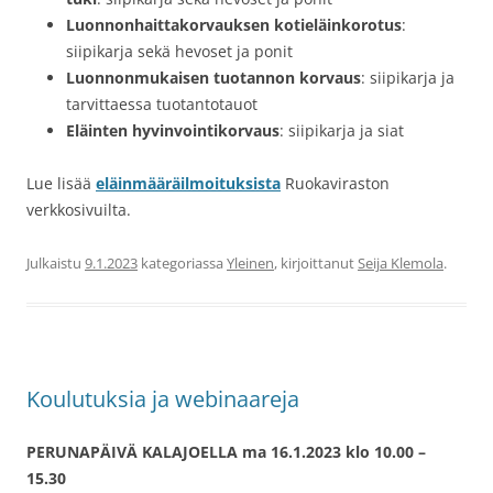
Luonnonhaittakorvauksen kotieläinkorotus
:
siipikarja sekä hevoset ja ponit
Luonnonmukaisen tuotannon korvaus
: siipikarja ja
tarvittaessa tuotantotauot
Eläinten hyvinvointikorvaus
: siipikarja ja siat
Lue lisää
eläinmääräilmoituksista
Ruokaviraston
verkkosivuilta.
Julkaistu
9.1.2023
kategoriassa
Yleinen
, kirjoittanut
Seija Klemola
.
Koulutuksia ja webinaareja
PERUNAPÄIVÄ KALAJOELLA ma 16.1.2023 klo 10.00 –
15.30