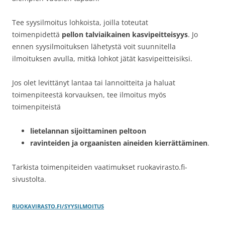
Tee syysilmoitus lohkoista, joilla toteutat
toimenpidettä
pellon talviaikainen kasvipeitteisyys
. Jo
ennen syysilmoituksen lähetystä voit suunnitella
ilmoituksen avulla, mitkä lohkot jätät kasvipeitteisiksi.
Jos olet levittänyt lantaa tai lannoitteita ja haluat
toimenpiteestä korvauksen, tee ilmoitus myös
toimenpiteistä
lietelannan sijoittaminen peltoon
ravinteiden ja orgaanisten aineiden kierrättäminen
.
Tarkista toimenpiteiden vaatimukset ruokavirasto.fi-
sivustolta.
RUOKAVIRASTO.FI/SYYSILMOITUS