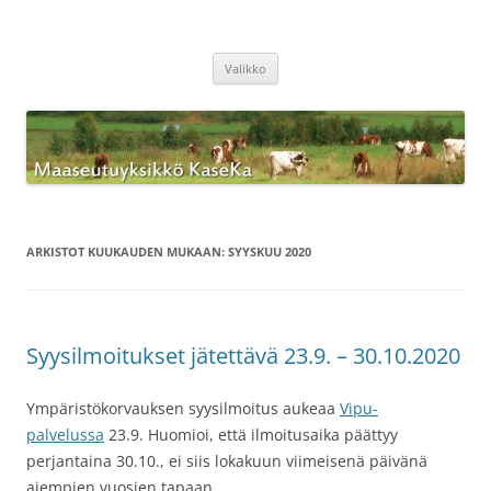
Siirry
sisältöön
Maaseutuyksikkö KaseKa
Valikko
ARKISTOT KUUKAUDEN MUKAAN:
SYYSKUU 2020
Syysilmoitukset jätettävä 23.9. – 30.10.2020
Ympäristökorvauksen syysilmoitus aukeaa
Vipu-
palvelussa
23.9. Huomioi, että ilmoitusaika päättyy
perjantaina 30.10., ei siis lokakuun viimeisenä päivänä
aiempien vuosien tapaan.