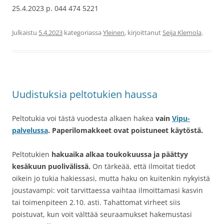
25.4.2023 p. 044 474 5221
Julkaistu
5.4.2023
kategoriassa
Yleinen
, kirjoittanut
Seija Klemola
.
Uudistuksia peltotukien haussa
Peltotukia voi tästä vuodesta alkaen hakea
vain
Vipu-
palvelussa
. Paperilomakkeet ovat poistuneet käytöstä.
Peltotukien
hakuaika alkaa toukokuussa ja päättyy
kesäkuun puolivälissä.
On tärkeää, että ilmoitat tiedot
oikein jo tukia hakiessasi, mutta haku on kuitenkin nykyistä
joustavampi: voit tarvittaessa vaihtaa ilmoittamasi kasvin
tai toimenpiteen 2.10. asti. Tahattomat virheet siis
poistuvat, kun voit välttää seuraamukset hakemustasi