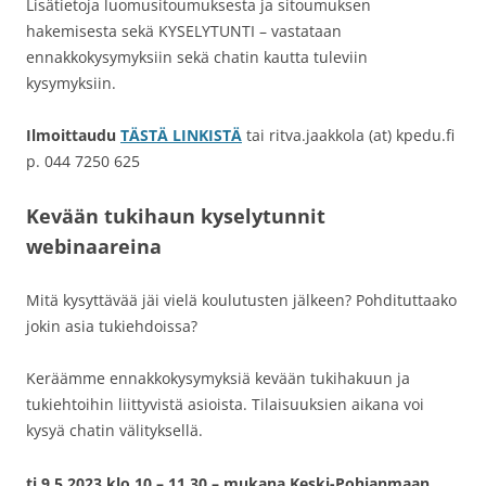
Lisätietoja luomusitoumuksesta ja sitoumuksen
hakemisesta sekä KYSELYTUNTI – vastataan
ennakkokysymyksiin sekä chatin kautta tuleviin
kysymyksiin.
Ilmoittaudu
TÄSTÄ LINKIS
T
Ä
tai ritva.jaakkola (at) kpedu.fi
p. 044 7250 625
Kevään tukihaun kyselytunnit
webinaareina
Mitä kysyttävää jäi vielä koulutusten jälkeen? Pohdituttaako
jokin asia tukiehdoissa?
Keräämme ennakkokysymyksiä kevään tukihakuun ja
tukiehtoihin liittyvistä asioista. Tilaisuuksien aikana voi
kysyä chatin välityksellä.
ti 9.5.2023 klo 10 – 11.30
– mukana Keski-Pohjanmaan