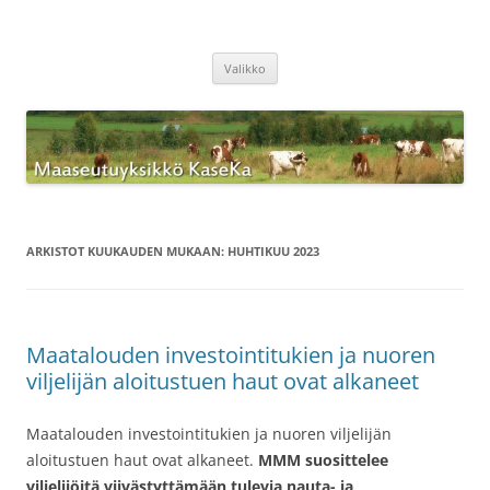
Siirry
sisältöön
Maaseutuyksikkö KaseKa
Valikko
ARKISTOT KUUKAUDEN MUKAAN:
HUHTIKUU 2023
Maatalouden investointitukien ja nuoren
viljelijän aloitustuen haut ovat alkaneet
Maatalouden investointitukien ja nuoren viljelijän
aloitustuen haut ovat alkaneet.
MMM suosittelee
viljelijöitä viivästyttämään tulevia nauta- ja