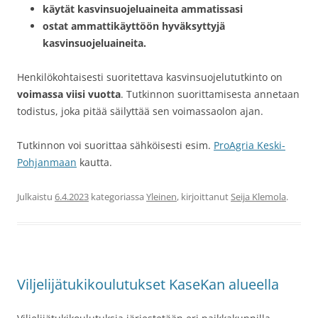
käytät kasvinsuojeluaineita ammatissasi
ostat ammattikäyttöön hyväksyttyjä
kasvinsuojeluaineita.
Henkilökohtaisesti suoritettava kasvinsuojelututkinto on
voimassa viisi vuotta
. Tutkinnon suorittamisesta annetaan
todistus, joka pitää säilyttää sen voimassaolon ajan.
Tutkinnon voi suorittaa sähköisesti esim.
ProAgria Keski-
Pohjanmaan
kautta.
Julkaistu
6.4.2023
kategoriassa
Yleinen
, kirjoittanut
Seija Klemola
.
Viljelijätukikoulutukset KaseKan alueella