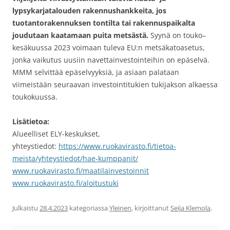
lypsykarjatalouden rakennushankkeita, jos
tuotantorakennuksen tontilta tai rakennuspaikalta
joudutaan kaatamaan puita metsästä.
Syynä on touko–
kesäkuussa 2023 voimaan tuleva EU:n metsäkatoasetus,
jonka vaikutus uusiin navettainvestointeihin on epäselvä.
MMM selvittää epäselvyyksiä, ja asiaan palataan
viimeistään seuraavan investointitukien tukijakson alkaessa
toukokuussa.
Lisätietoa:
Alueelliset ELY-keskukset,
yhteystiedot:
https://www.ruokavirasto.fi/tietoa-
meista/yhteystiedot/hae-kumppanit/
www.ruokavirasto.fi/maatilainvestoinnit
www.ruokavirasto.fi/aloitustuki
Julkaistu
28.4.2023
kategoriassa
Yleinen
, kirjoittanut
Seija Klemola
.