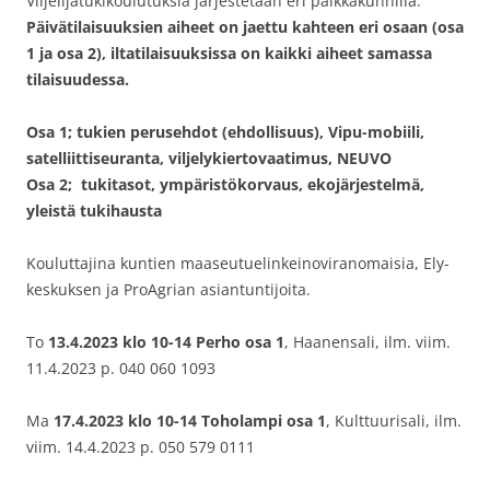
Viljelijätukikoulutuksia järjestetään eri paikkakunnilla.
Päivätilaisuuksien aiheet on jaettu kahteen eri osaan (osa
1 ja osa 2), iltatilaisuuksissa on kaikki aiheet samassa
tilaisuudessa.
Osa 1
; tukien perusehdot (ehdollisuus), Vipu-mobiili,
satelliittiseuranta, viljelykiertovaatimus, NEUVO
Osa 2; tukitasot, ympäristökorvaus, ekojärjestelmä,
yleistä tukihausta
Kouluttajina kuntien maaseutuelinkeinoviranomaisia, Ely-
keskuksen ja ProAgrian asiantuntijoita.
To
13.4.2023
klo 10-14
Perho osa 1
, Haanensali, ilm. viim.
11.4.2023 p. 040 060 1093
Ma
17.4.2023 klo 10-14
Toholampi osa 1
, Kulttuurisali, ilm.
viim. 14.4.2023 p. 050 579 0111