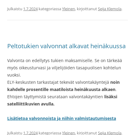
Julkaistu
1.7.2024
kategoriassa
Yleinen
, kirjoittanut
Seija Klemola
.
Peltotukien valvonnat alkavat heinäkuussa
Valvonta on edellytys tukien maksamiselle. Se on tärkeää
myös oikeusturvasi ja viljelijöiden tasapuolisen kohtelun
vuoksi.
ELY-keskusten tarkastajat tekevät valvontakäyntejä
noin
kahdelle prosentille maatiloista heinäkuusta alkaen
.
Ehtojen täyttymistä seurataan valvontakäyntien
lisäksi
satelliittikuvien avulla.
Lisätietoa valvonnoista ja niihin valmistautumisesta
Julkaistu
1.7.2024
kategoriassa
Yleinen
, kirjoittanut
Seija Klemola
.