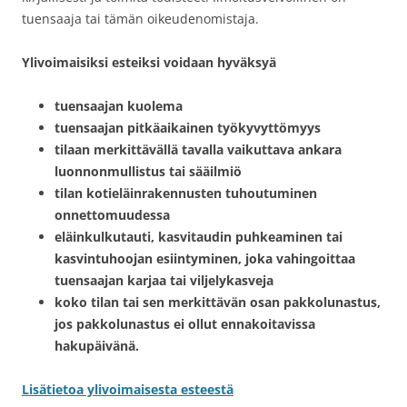
tuensaaja tai tämän oikeudenomistaja.
Ylivoimaisiksi esteiksi voidaan hyväksyä
tuensaajan kuolema
tuensaajan pitkäaikainen työkyvyttömyys
tilaan merkittävällä tavalla vaikuttava ankara
luonnonmullistus tai sääilmiö
tilan kotieläinrakennusten tuhoutuminen
onnettomuudessa
eläinkulkutauti, kasvitaudin puhkeaminen tai
kasvintuhoojan esiintyminen, joka vahingoittaa
tuensaajan karjaa tai viljelykasveja
koko tilan tai sen merkittävän osan pakkolunastus,
jos pakkolunastus ei ollut ennakoitavissa
hakupäivänä.
Lisätietoa ylivoimaisesta esteestä