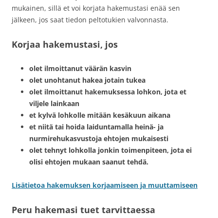
mukainen, sillä et voi korjata hakemustasi enää sen
jälkeen, jos saat tiedon peltotukien valvonnasta.
Korjaa hakemustasi, jos
olet ilmoittanut väärän kasvin
olet unohtanut hakea jotain tukea
olet ilmoittanut hakemuksessa lohkon, jota et
viljele lainkaan
et kylvä lohkolle mitään kesäkuun aikana
et niitä tai hoida laiduntamalla heinä- ja
nurmirehukasvustoja ehtojen mukaisesti
olet tehnyt lohkolla jonkin toimenpiteen, jota ei
olisi ehtojen mukaan saanut tehdä.
Lisätietoa hakemuksen korjaamiseen ja muuttamiseen
Peru hakemasi tuet tarvittaessa