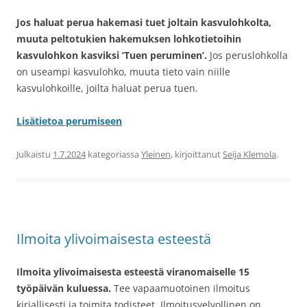
Jos haluat perua hakemasi tuet joltain kasvulohkolta,
muuta peltotukien hakemuksen lohkotietoihin
kasvulohkon kasviksi ’Tuen peruminen’.
Jos peruslohkolla
on useampi kasvulohko, muuta tieto vain niille
kasvulohkoille, joilta haluat perua tuen.
Lisätietoa perumiseen
Julkaistu
1.7.2024
kategoriassa
Yleinen
, kirjoittanut
Seija Klemola
.
Ilmoita ylivoimaisesta esteestä
Ilmoita ylivoimaisesta esteestä viranomaiselle 15
työpäivän kuluessa.
Tee vapaamuotoinen ilmoitus
kirjallisesti ja toimita todisteet. Ilmoitusvelvollinen on