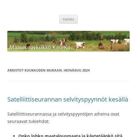
Siirry
sisältöön
Maaseutuyksikkö KaseKa
Valikko
ARKISTOT KUUKAUDEN MUKAAN:
HEINÄKUU 2024
Satelliittiseurannan selvityspyynnöt kesällä
Satelliittiseurannassa ja selvityspyyntöjen aiheina ovat
seuraavat tukiehdot:
Onko lohko maatalousmaata ja käytetäänkö sitä