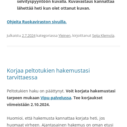
selvityspyyntöön kuvalla. Kuvavastaus kannattaa
lähettää heti kun olet ottanut kuvan.
Ohjeita Ruokaviraston sivuilla.
Julkaistu
2.7.2024
kategoriassa
Yleinen
, kirjoittanut
Seija Klemola
.
Korjaa peltotukien hakemustasi
tarvittaessa
Peltotukien haku on päättynyt.
Voit korjata hakemustasi
tarpeen mukaan
Vipu-palvelussa
. Tee korjaukset
viimeistään 2.10.2024.
Huomioi, että hakemusta kannattaa korjata heti, jos
huomaat virheen. Ajantasainen hakemus on oman etusi