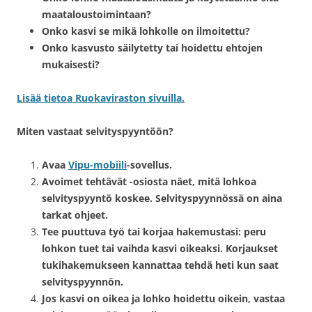
maataloustoimintaan?
Onko kasvi se mikä lohkolle on ilmoitettu?
Onko kasvusto säilytetty tai hoidettu ehtojen
mukaisesti?
Lisää tietoa Ruokaviraston sivuilla.
Miten vastaat selvityspyyntöön?
Avaa
Vipu-mobiili
-sovellus.
Avoimet tehtävät -osiosta näet, mitä lohkoa
selvityspyyntö koskee. Selvityspyynnössä on aina
tarkat ohjeet.
Tee puuttuva työ tai korjaa hakemustasi: peru
lohkon tuet tai vaihda kasvi oikeaksi. Korjaukset
tukihakemukseen kannattaa tehdä heti kun saat
selvityspyynnön.
Jos kasvi on oikea ja lohko hoidettu oikein, vastaa