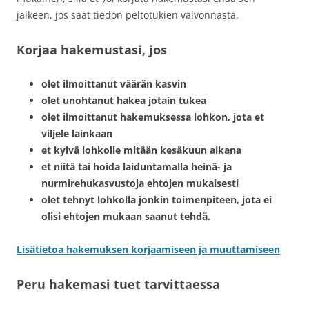
jälkeen, jos saat tiedon peltotukien valvonnasta.
Korjaa hakemustasi, jos
olet ilmoittanut väärän kasvin
olet unohtanut hakea jotain tukea
olet ilmoittanut hakemuksessa lohkon, jota et
viljele lainkaan
et kylvä lohkolle mitään kesäkuun aikana
et niitä tai hoida laiduntamalla heinä- ja
nurmirehukasvustoja ehtojen mukaisesti
olet tehnyt lohkolla jonkin toimenpiteen, jota ei
olisi ehtojen mukaan saanut tehdä.
Lisätietoa hakemuksen korjaamiseen ja muuttamiseen
Peru hakemasi tuet tarvittaessa