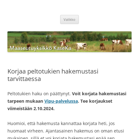
Siirry
sisältöön
Maaseutuyksikkö KaseKa
Valikko
Korjaa peltotukien hakemustasi
tarvittaessa
Peltotukien haku on päättynyt.
Voit korjata hakemustasi
tarpeen mukaan
Vipu-palvelussa
. Tee korjaukset
viimeistään 2.10.2024.
Huomioi, että hakemusta kannattaa korjata heti, jos
huomaat virheen. Ajantasainen hakemus on oman etusi
mukainen, sillä et voi korjata hakemustasi enää sen