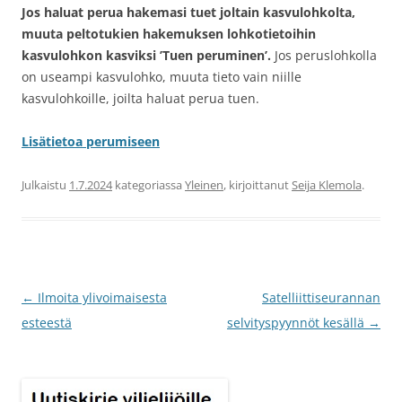
Jos haluat perua hakemasi tuet joltain kasvulohkolta,
muuta peltotukien hakemuksen lohkotietoihin
kasvulohkon kasviksi ’Tuen peruminen’.
Jos peruslohkolla
on useampi kasvulohko, muuta tieto vain niille
kasvulohkoille, joilta haluat perua tuen.
Lisätietoa perumiseen
Julkaistu
1.7.2024
kategoriassa
Yleinen
, kirjoittanut
Seija Klemola
.
Artikkelien
←
Ilmoita ylivoimaisesta
Satelliittiseurannan
selaus
esteestä
selvityspyynnöt kesällä
→