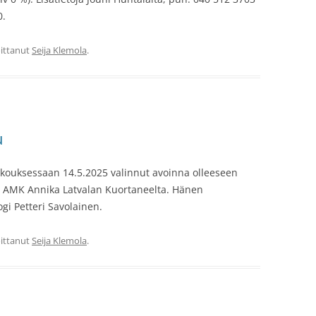
0.
joittanut
Seija Klemola
.
u
kouksessaan 14.5.2025 valinnut avoinna olleeseen
 AMK Annika Latvalan Kuortaneelta. Hänen
ogi Petteri Savolainen.
joittanut
Seija Klemola
.