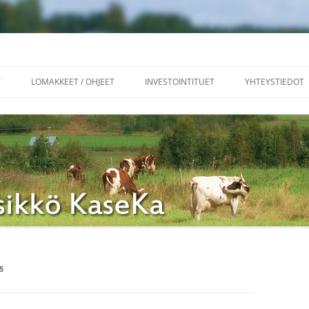
aseKa
T
LOMAKKEET / OHJEET
INVESTOINTITUET
YHTEYSTIEDOT
LINKKEJÄ
5