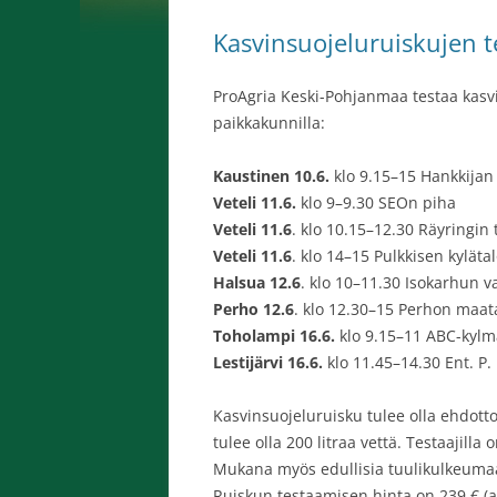
Kasvinsuojeluruiskujen 
ProAgria Keski-Pohjanmaa testaa kasv
paikkakunnilla:
Kaustinen
10.6.
klo 9.15–15 Hankkijan
Veteli 11.6.
klo 9–9.30 SEOn piha
Veteli 11.6
. klo 10.15–12.30 Räyringin
Veteli 11.6
. klo 14–15 Pulkkisen kyläta
Halsua 12.6
. klo 10–11.30 Isokarhun v
Perho 12.6
. klo 12.30–15 Perhon maat
Toholampi 16.6.
klo 9.15–11 ABC-kyl
Lestijärvi 16.6.
klo 11.45–14.30 Ent. P
Kasvinsuojeluruisku tulee olla ehdotto
tulee olla 200 litraa vettä. Testaajill
Mukana myös edullisia tuulikulkeumaa 
Ruiskun testaamisen hinta on 239 € (al