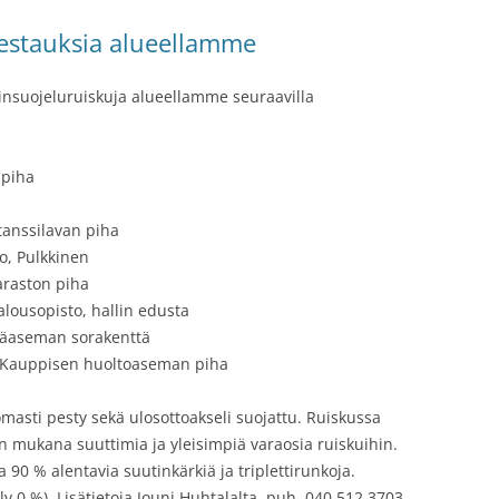
testauksia alueellamme
insuojeluruiskuja alueellamme seuraavilla
 piha
 tanssilavan piha
lo, Pulkkinen
araston piha
alousopisto, hallin edusta
mäaseman sorakenttä
. Kauppisen huoltoaseman piha
masti pesty sekä ulosottoakseli suojattu. Ruiskussa
a on mukana suuttimia ja yleisimpiä varaosia ruiskuihin.
90 % alentavia suutinkärkiä ja triplettirunkoja.
v 0 %). Lisätietoja Jouni Huhtalalta, puh. 040 512 3703