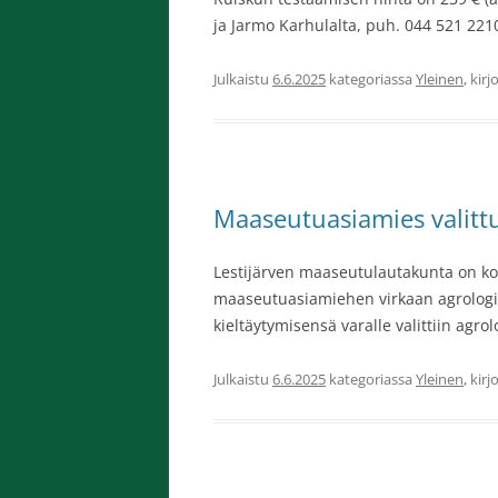
ja Jarmo Karhulalta, puh. 044 521 221
Julkaistu
6.6.2025
kategoriassa
Yleinen
, kir
Maaseutuasiamies valitt
Lestijärven maaseutulautakunta on ko
maaseutuasiamiehen virkaan agrologi
kieltäytymisensä varalle valittiin agrol
Julkaistu
6.6.2025
kategoriassa
Yleinen
, kir