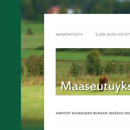
Siirry
sisältöön
Maaseutuyksikkö K
AJANKOHTAISTA
ELÄIN- JA PELTOTUE
ARKISTOT KUUKAUDEN MUKAAN:
KESÄKUU 202