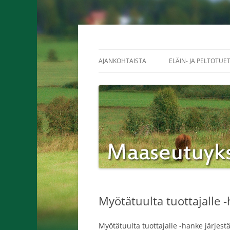
Siirry
sisältöön
Maaseutuyksikkö K
AJANKOHTAISTA
ELÄIN- JA PELTOTUE
Myötätuulta tuottajalle 
Myötätuulta tuottajalle -hanke järje