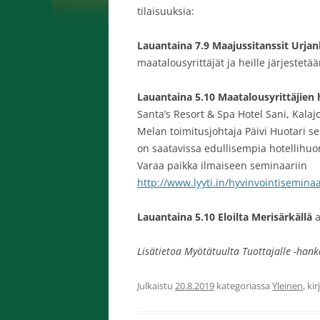
tilaisuuksia:
Lauantaina 7.9 Maajussitanssit Urjan
maatalousyrittäjät ja heille järjestetä
Lauantaina 5.10 Maatalousyrittäjien 
Santa’s Resort & Spa Hotel Sani, Kala
Melan toimitusjohtaja Päivi Huotari se
on saatavissa edullisempia hotellihuo
Varaa paikka ilmaiseen seminaariin
http://www.lyyti.in/hyvinvointisemina
Lauantaina 5.10 Eloilta Merisärkällä
a
Lisätietoa Myötätuulta Tuottajalle -han
Julkaistu
20.8.2019
kategoriassa
Yleinen
, ki