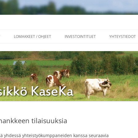
aseKa
T
LOMAKKEET / OHJEET
INVESTOINTITUET
YHTEYSTIEDOT
LINKKEJÄ
-hankkeen tilaisuuksia
stää yhdessä yhteistyökumppaneiden kanssa seuraavia