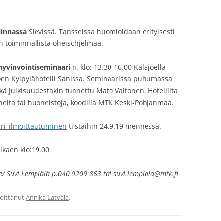
linnassa
Sievissä. Tansseissa huomioidaan erityisesti
än toiminnallista oheisohjelmaa.
hyvinvointiseminaari
n. klo: 13.30-16.00 Kalajoella
joen Kylpylähotelli Sanissa. Seminaarissa puhumassa
kä julkisuudestakin tunnettu Mato Valtonen. Hotellilta
neita tai huoneistoja, koodilla MTK Keski-Pohjanmaa.
ari_ilmoittautuminen
tiistaihin 24.9.19 mennessä.
lkaen klo:19.00
ke/ Suvi Lempiälä p.040 9209 863 tai suvi.lempiala@mtk.fi
rjoittanut
Annika Latvala
.