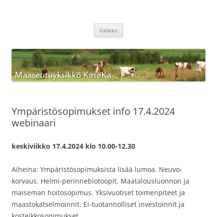
Siirry
sisältöön
Maaseutuyksikkö KaseKa
Valikko
Ympäristösopimukset info 17.4.2024
webinaari
keskiviikko 17.4.2024 klo 10.00-12.30
Aiheina: Ympäristösopimuksista lisää lumoa. Neuvo-
korvaus. Helmi-perinnebiotoopit. Maatalousluonnon ja
maiseman hoitosopimus. Yksivuotiset toimenpiteet ja
maastokatselmoinnit. Ei-tuotannolliset investoinnit ja
kosteikkosopimukset.