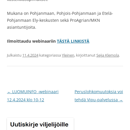
Mukana on Pohjanmaan, Pohjois-Pohjanmaan ja Etelä-
Pohjanmaan Ely-keskusten sekä ProAgrian/MKN
asiantuntijoita.
Ilmoittaudu webinaariin
TÄSTÄ LINKISTÄ
Julkaistu
11.4.2024
kategoriassa
Yleinen
, kirjoittanut
Seija Klemola
.
Artikkelien
←
LUOMUINFO -webinaari
Peruslohkomuutoksia voi
selaus
12.4.2024 klo 10-12
tehdä Vipu-palvelussa
→